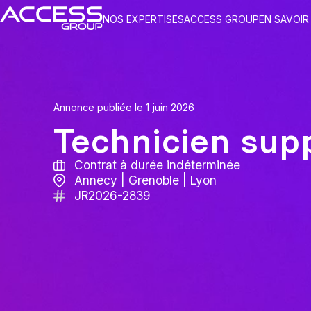
Skip
NOS EXPERTISES
ACCESS GROUP
EN SAVOIR
to
content
Annonce publiée le 1 juin 2026
Technicien sup
Contrat à durée indéterminée
Annecy | Grenoble | Lyon
JR2026-2839