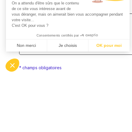
On a attendu d'être sûrs que le contenu
Votre message
*
de ce site vous intéresse avant de
vous déranger, mais on aimerait bien vous accompagner pendant
votre visite...
C'est OK pour vous ?
Consentements certifiés par
Non merci
Je choisis
OK pour moi
Axeptio consent
Plateforme de Gestion du Consentement : Personnalisez
* champs obligatoires
Notre plateforme vous permet d'adapter et de gérer vos p
RGPD
*
Les données personnelles collectées par le biais de ce 
d’étudier votre candidature. Nous vous informons que
confidentielle et conservées pour une durée de 24 mo
vos données à des fins strictement internes.
En soumettant ce formulaire, vous acceptez notre pol
Oui j’accepte
*