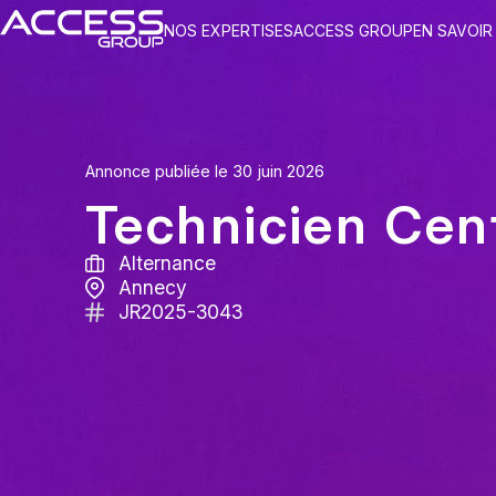
Skip
NOS EXPERTISES
ACCESS GROUP
EN SAVOIR
to
content
Annonce publiée le 30 juin 2026
Technicien Cen
Alternance
Annecy
JR2025-3043