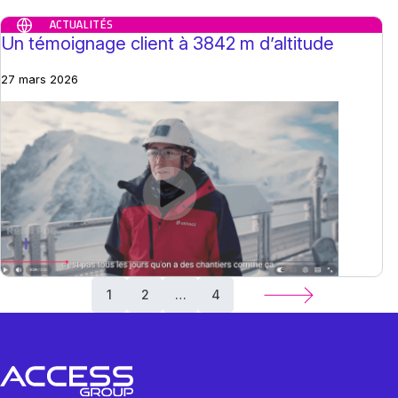
ACTUALITÉS
Un témoignage client à 3842 m d’altitude
27 mars 2026
1
2
…
4