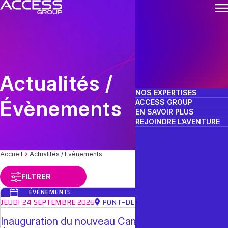
Skip
to
content
Actualités /
NOS EXPERTISES
Évènements
ACCESS GROUP
EN SAVOIR PLUS
REJOINDRE L’AVENTURE
Accueil
Actualités / Évènements
FILTRER
ÉVÈNEMENTS
JEUDI 24 SEPTEMBRE 2026
PONT-DE-CLAIX
Inauguration du nouveau Campus Eiffage