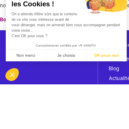
les Cookies !
nous serons ravis de poursuivre cette dynamique à vos
On a attendu d'être sûrs que le contenu
Bonne année 2026 avec Access Group.
de ce site vous intéresse avant de
vous déranger, mais on aimerait bien vous accompagner pendant
votre visite...
C'est OK pour vous ?
ACCÈS DI
Consentements certifiés par
Non merci
Je choisis
OK pour moi
Nos age
Axeptio consent
Plateforme de Gestion du Consentement : Personnalisez
Blog
Actualit
Notre plateforme vous permet d'adapter et de gérer vos p
Presse
Offres d
CONTACT
+33 4 