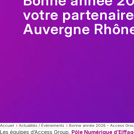
Bonne année 20
votre partenair
Auvergne Rhôn
Accueil
Actualités / Évènements
Bonne année 2026 – Access Group
Les équipes d’Access Group,
Pôle Numérique d’Eiffa