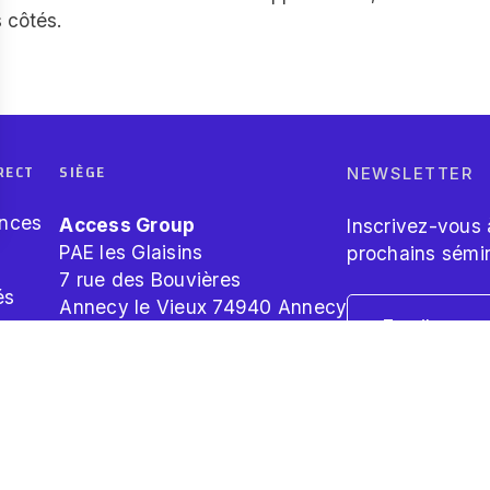
 côtés.
RECT
SIÈGE
NEWSLETTER
nces
Access Group
Inscrivez-vous 
 vos Options
PAE les Glaisins
prochains sémin
7 rue des Bouvières
és
aramètres de confidentialité, en garantissant la conformité
Annecy le Vieux 74940 Annecy
’emploi
RGPD
Je consens au
confidentialit
*
SUI
50 64 10 94