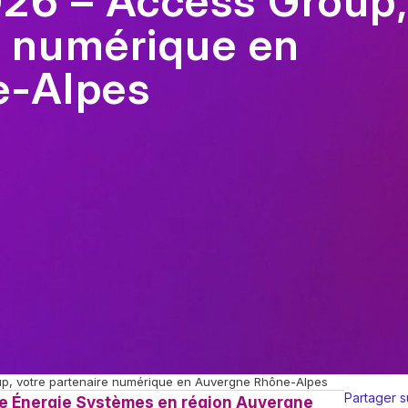
26 – Access Group,
e numérique en
e-Alpes
, votre partenaire numérique en Auvergne Rhône-Alpes
Partager s
ge Énergie Systèmes en région Auvergne