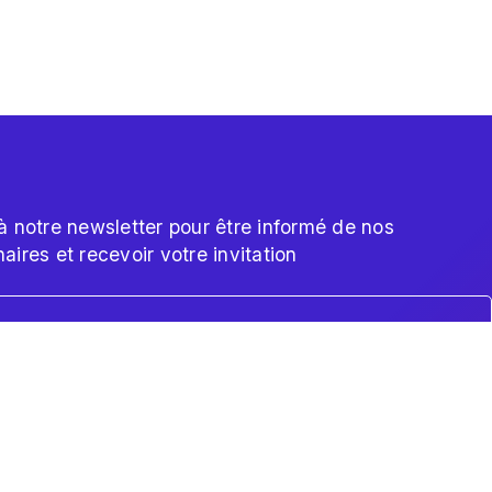
à notre newsletter pour être informé de nos
aires et recevoir votre invitation
 avec les réglementations. Personnalisez vos préférences po
 traitement de mes données, conformément à
la politique de
*
é et la protection des données
.
VEZ-NOUS