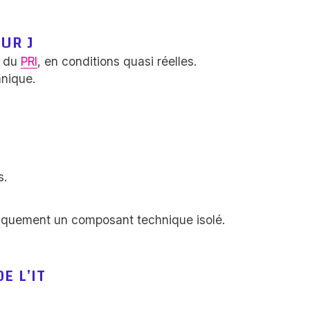
OUR J
du
PRI
, en conditions quasi réelles.
hnique.
s.
uniquement un composant technique isolé.
E L’IT