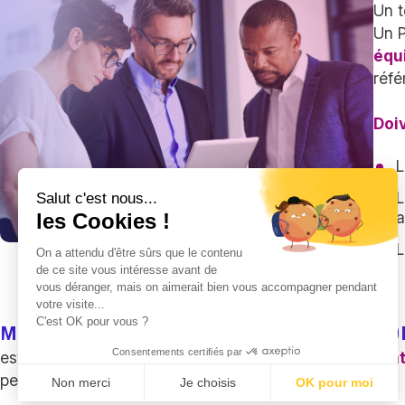
Un t
Un P
équ
réfé
Doiv
L
L
Salut c'est nous...
a
les Cookies !
L
On a attendu d'être sûrs que le contenu
de ce site vous intéresse avant de
vous déranger, mais on aimerait bien vous accompagner pendant
votre visite...
C'est OK pour vous ?
MESURER POUR AJUSTER : LES BONS IND
Consentements certifiés par
ester sans mesurer n’a aucun intérêt. Il faut des
indicat
performance du plan.
Non merci
Je choisis
OK pour moi