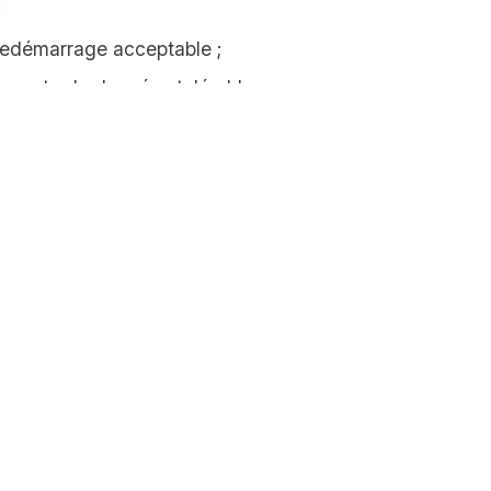
 vos Options
redémarrage acceptable ;
aramètres de confidentialité, en garantissant la conformité
e perte de données tolérable ;
IMENT EXPLOITABLE
nce